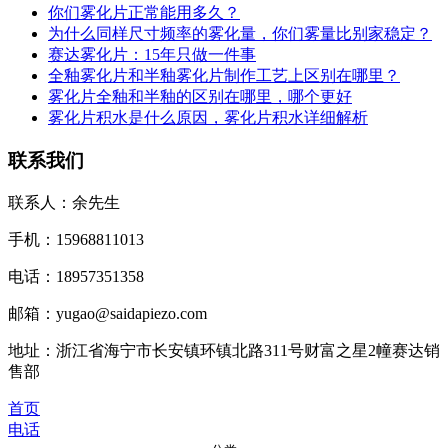
你们雾化片正常能用多久？
为什么同样尺寸频率的雾化量，你们雾量比别家稳定？
赛达雾化片：15年只做一件事
全釉雾化片和半釉雾化片制作工艺上区别在哪里？
雾化片全釉和半釉的区别在哪里，哪个更好
雾化片积水是什么原因，雾化片积水详细解析
联系我们
联系人：余先生
手机：15968811013
电话：18957351358
邮箱：yugao@saidapiezo.com
地址：浙江省海宁市长安镇环镇北路311号财富之星2幢赛达销
售部
首页
电话