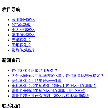
栏目导航
医用微网雾化
PCB驱动板
个人护理雾化
家用加湿雾化
无铅雾化片
高频雾化片
发热传感晶片
新闻资讯
你们雾化片正常能用多久？
为什么同样尺寸频率的雾化量，你们雾量比别家稳定？
赛达雾化片：15年只做一件事
全釉雾化片和半釉雾化片制作工艺上区别在哪里？
雾化片全釉和半釉的区别在哪里，哪个更好
雾化片积水是什么原因，雾化片积水详细解析
联系我们