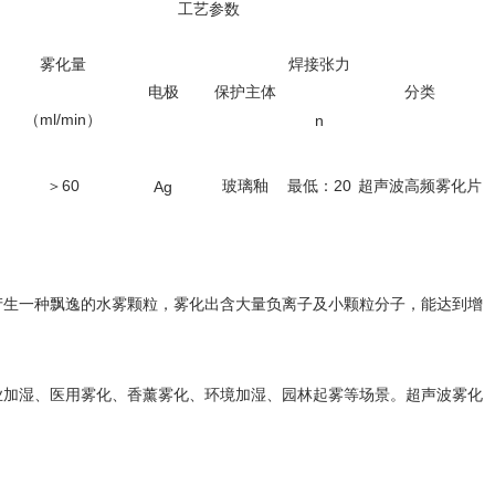
工艺参数
雾化量
焊接张力
电极
保护主体
分类
（ml/min）
n
＞60
玻璃釉
最低：20
超声波高频雾化片
Ag
生一种飘逸的水雾颗粒，雾化出含大量负离子及小颗粒分子，能达到增
加湿、医用雾化、香薰雾化、环境加湿、园林起雾等场景。超声波雾化