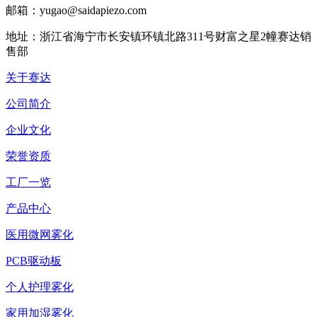
邮箱：yugao@saidapiezo.com
地址：浙江省海宁市长安镇环镇北路311号财富之星2幢赛达销
售部
关于赛达
公司简介
企业文化
荣誉资质
工厂一览
产品中心
医用微网雾化
PCB驱动板
个人护理雾化
家用加湿雾化