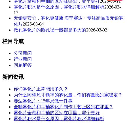
雾化片全釉和半釉的区别在哪里，哪个更好
2026-05-11
雾化片积水是什么原因，雾化片积水详细解析
2026-03-
17
无铅更安心，雾化更健康|海宁赛达・专注高品质无铅雾
化片
2026-03-04
微孔雾化片的微孔径一般都是多大的
2026-03-02
栏目导航
公司新闻
行业新闻
问题解答
新闻资讯
你们雾化片正常能用多久？
为什么同样尺寸频率的雾化量，你们雾量比别家稳定？
赛达雾化片：15年只做一件事
全釉雾化片和半釉雾化片制作工艺上区别在哪里？
雾化片全釉和半釉的区别在哪里，哪个更好
雾化片积水是什么原因，雾化片积水详细解析