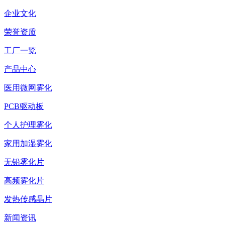
企业文化
荣誉资质
工厂一览
产品中心
医用微网雾化
PCB驱动板
个人护理雾化
家用加湿雾化
无铅雾化片
高频雾化片
发热传感晶片
新闻资讯