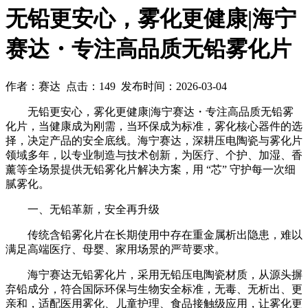
无铅更安心，雾化更健康|海宁
赛达・专注高品质无铅雾化片
作者：赛达 点击：149 发布时间：2026-03-04
无铅更安心，雾化更健康|海宁赛达・专注高品质无铅雾
化片，当健康成为刚需，当环保成为标准，雾化核心器件的选
择，决定产品的安全底线。海宁赛达，深耕压电陶瓷与雾化片
领域多年，以专业制造与技术创新，为医疗、个护、加湿、香
薰等全场景提供无铅雾化片解决方案，用 “芯” 守护每一次细
腻雾化。
一、无铅革新，安全再升级
传统含铅雾化片在长期使用中存在重金属析出隐患，难以
满足高端医疗、母婴、家用场景的严苛要求。
海宁赛达无铅雾化片，采用无铅压电陶瓷材质，从源头摒
弃铅成分，符合国际环保与生物安全标准，无毒、无析出、更
亲和，适配医用雾化、儿童护理、食品接触级应用，让雾化更