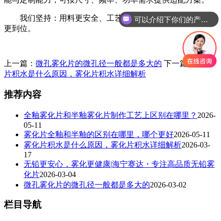
我们坚持：用料更安全、工艺更精细、品质更稳定、服务
可以介绍下你们的产品么
更到位。
上一篇：
微孔雾化片的微孔径一般都是多大的
下一篇：
雾化
片积水是什么原因，雾化片积水详细解析
推荐内容
全釉雾化片和半釉雾化片制作工艺上区别在哪里？
2026-
05-11
雾化片全釉和半釉的区别在哪里，哪个更好
2026-05-11
雾化片积水是什么原因，雾化片积水详细解析
2026-03-
17
无铅更安心，雾化更健康|海宁赛达・专注高品质无铅雾
化片
2026-03-04
微孔雾化片的微孔径一般都是多大的
2026-03-02
栏目导航