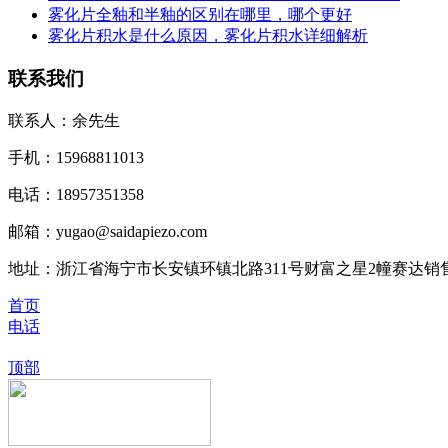
雾化片全釉和半釉的区别在哪里，哪个更好
雾化片积水是什么原因，雾化片积水详细解析
联系我们
联系人：余先生
手机：15968811013
电话：18957351358
邮箱：yugao@saidapiezo.com
地址：浙江省海宁市长安镇环镇北路311号财富之星2幢赛达销
首页
电话
顶部