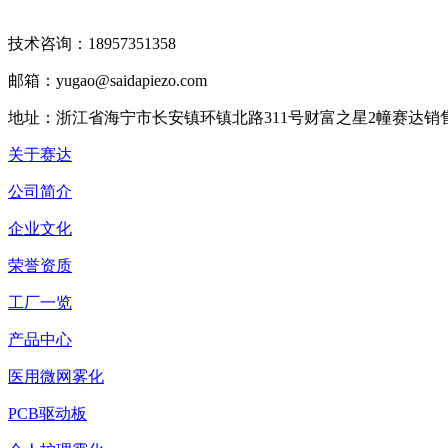
技术咨询：18957351358
邮箱：yugao@saidapiezo.com
地址：浙江省海宁市长安镇环镇北路311号财富之星2幢赛达销
关于赛达
公司简介
企业文化
荣誉资质
工厂一览
产品中心
医用微网雾化
PCB驱动板