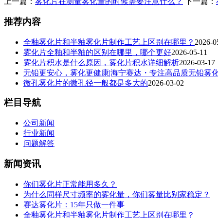
上一篇：
雾化片在测量雾化量的时候需要注意什么？
下一篇：
推荐内容
全釉雾化片和半釉雾化片制作工艺上区别在哪里？
2026-0
雾化片全釉和半釉的区别在哪里，哪个更好
2026-05-11
雾化片积水是什么原因，雾化片积水详细解析
2026-03-17
无铅更安心，雾化更健康|海宁赛达・专注高品质无铅雾
微孔雾化片的微孔径一般都是多大的
2026-03-02
栏目导航
公司新闻
行业新闻
问题解答
新闻资讯
你们雾化片正常能用多久？
为什么同样尺寸频率的雾化量，你们雾量比别家稳定？
赛达雾化片：15年只做一件事
全釉雾化片和半釉雾化片制作工艺上区别在哪里？