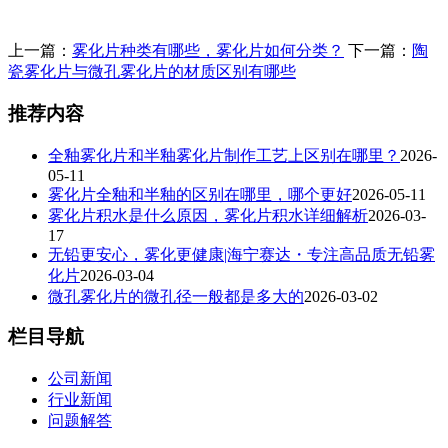
上一篇：
雾化片种类有哪些，雾化片如何分类？
下一篇：
陶
瓷雾化片与微孔雾化片的材质区别有哪些
推荐内容
全釉雾化片和半釉雾化片制作工艺上区别在哪里？
2026-
05-11
雾化片全釉和半釉的区别在哪里，哪个更好
2026-05-11
雾化片积水是什么原因，雾化片积水详细解析
2026-03-
17
无铅更安心，雾化更健康|海宁赛达・专注高品质无铅雾
化片
2026-03-04
微孔雾化片的微孔径一般都是多大的
2026-03-02
栏目导航
公司新闻
行业新闻
问题解答