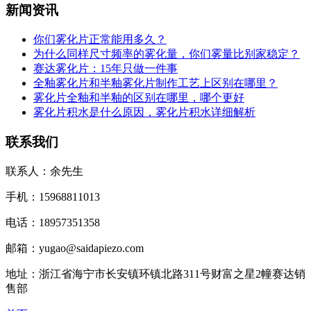
新闻资讯
你们雾化片正常能用多久？
为什么同样尺寸频率的雾化量，你们雾量比别家稳定？
赛达雾化片：15年只做一件事
全釉雾化片和半釉雾化片制作工艺上区别在哪里？
雾化片全釉和半釉的区别在哪里，哪个更好
雾化片积水是什么原因，雾化片积水详细解析
联系我们
联系人：余先生
手机：15968811013
电话：18957351358
邮箱：yugao@saidapiezo.com
地址：浙江省海宁市长安镇环镇北路311号财富之星2幢赛达销
售部