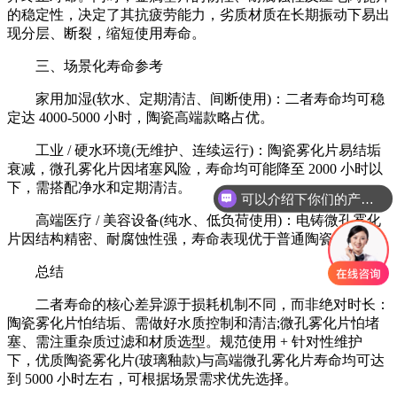
的稳定性，决定了其抗疲劳能力，劣质材质在长期振动下易出
现分层、断裂，缩短使用寿命。
三、场景化寿命参考
家用加湿(软水、定期清洁、间断使用)：二者寿命均可稳
定达 4000-5000 小时，陶瓷高端款略占优。
工业 / 硬水环境(无维护、连续运行)：陶瓷雾化片易结垢
衰减，微孔雾化片因堵塞风险，寿命均可能降至 2000 小时以
下，需搭配净水和定期清洁。
可以介绍下你们的产品么
高端医疗 / 美容设备(纯水、低负荷使用)：电铸微孔雾化
片因结构精密、耐腐蚀性强，寿命表现优于普通陶瓷雾化片。
总结
二者寿命的核心差异源于损耗机制不同，而非绝对时长：
陶瓷雾化片怕结垢、需做好水质控制和清洁;微孔雾化片怕堵
塞、需注重杂质过滤和材质选型。规范使用 + 针对性维护
下，优质陶瓷雾化片(玻璃釉款)与高端微孔雾化片寿命均可达
到 5000 小时左右，可根据场景需求优先选择。