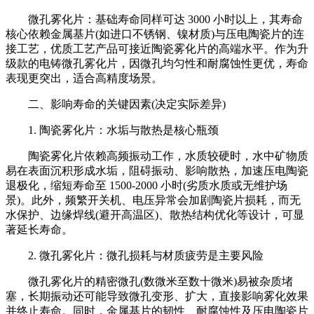
微孔雾化片：基础寿命同样可达 3000 小时以上，其寿命
核心依赖金属基片(如进口不锈钢、镍材质)与压电陶瓷片的连
接工艺，优质工艺产品可接近陶瓷雾化片的高端水平。作为升
级款的电铸微孔雾化片，因微孔均匀性和耐腐蚀性更优，寿命
表现更突出，适合高精度场景。
二、影响寿命的关键因素(决定实际差异)
1. 陶瓷雾化片：水垢与散热是核心瓶颈
陶瓷雾化片依赖高频振动工作，水质较硬时，水中矿物质
易在表面沉积形成水垢，阻碍振动、影响散热，加速压电陶瓷
退极化，缩短寿命至 1500-2000 小时(劣质水质或无维护场
景)。此外，频繁开关机、电压异常会加剧陶瓷片损耗，而无
水保护、边缘焊线(避开高温区)、散热结构优化等设计，可显
著延长寿命。
2. 微孔雾化片：微孔损耗与材质疲劳是主要风险
微孔雾化片的精密微孔(数微米至数十微米)易被杂质堵
塞，长期振动还可能导致微孔变形、扩大，直接影响雾化效果
并终止寿命。同时，金属基片的韧性、耐腐蚀性及压电陶瓷片