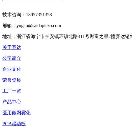
技术咨询：18957351358
邮箱：yugao@saidapiezo.com
地址：浙江省海宁市长安镇环镇北路311号财富之星2幢赛达销
关于赛达
公司简介
企业文化
荣誉资质
工厂一览
产品中心
医用微网雾化
PCB驱动板