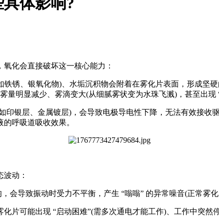
具体影响?
，氧化会直接破坏这一核心能力：
如铁锈、银氧化物)、水垢沉积物会附着在雾化片表面，形成坚硬
雾量明显减少、雾滴变大(从细腻雾状变为水珠飞溅)，甚至出现 “
印银层、金属镀层)，会导致电极导电性下降，无法有效接收驱
液的呼吸道吸收效果。
态波动：
会导致振动时受力不平衡，产生 “嗡嗡” 的异常噪音(正常雾
可能出现 “启动困难”(需多次通电才能工作)、工作中突然停