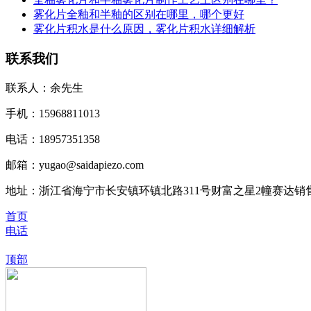
雾化片全釉和半釉的区别在哪里，哪个更好
雾化片积水是什么原因，雾化片积水详细解析
联系我们
联系人：余先生
手机：15968811013
电话：18957351358
邮箱：yugao@saidapiezo.com
地址：浙江省海宁市长安镇环镇北路311号财富之星2幢赛达销
首页
电话
顶部