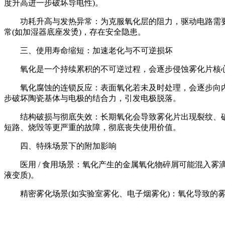
度升高进一步破坏导电性)。
功耗升高与发热异常：为克服氧化层的阻力，驱动电路需要输
常(如加湿器底座发烫)，存在安全隐患。
三、使用寿命缩短：加速老化与不可逆损坏
氧化是一个持续累积的不可逆过程，会逐步侵蚀雾化片核心
氧化腐蚀的连锁反应：表面氧化若未及时处理，会逐步向内部
步破坏陶瓷基体与电极的结合力，引发电极脱落。
结构破损与彻底失效：长期氧化会导致雾化片出现裂纹、破损
短路、烧毁等更严重的故障，彻底丧失使用价值。
四、特殊场景下的附加影响
医用 / 食用场景：氧化产生的金属氧化物碎屑可能混入雾滴中
液变质)。
精密雾化场景(如实验室雾化、电子烟雾化)：氧化导致的雾